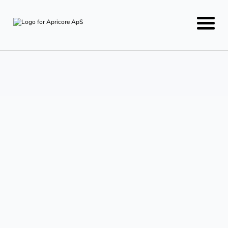
Hos Apricore har vi et meget højt
fokus på datasikkerhed og på at
passe godt på de oplysninger, vi
behandler –
herunder personoplysninger og anden følsom data .
Sikkerhed er ikke noget, vi “tilføjer til sidst”, men en
fast del af vores drift, processer og måde at udvikle
på.