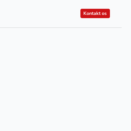
Kontakt os